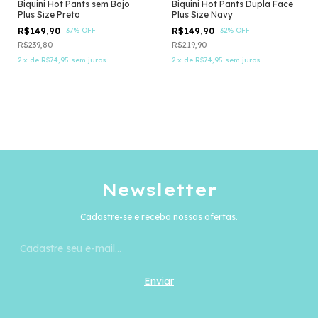
Biquini Hot Pants sem Bojo
Biquíni Hot Pants Dupla Face
Plus Size Preto
Plus Size Navy
R$149,90
-
37
%
OFF
R$149,90
-
32
%
OFF
R$239,80
R$219,90
2
x
de
R$74,95
sem juros
2
x
de
R$74,95
sem juros
Newsletter
Cadastre-se e receba nossas ofertas.