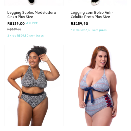
Legging Suplex Modeladora
Legging com Bolso Anti-
Cinza Plus Size
Celulite Preto Plus Size
R$139,00
-
1
%
OFF
R$159,90
R$139,90
3
x
de
R$53,30
sem juros
2
x
de
R$69,50
sem juros