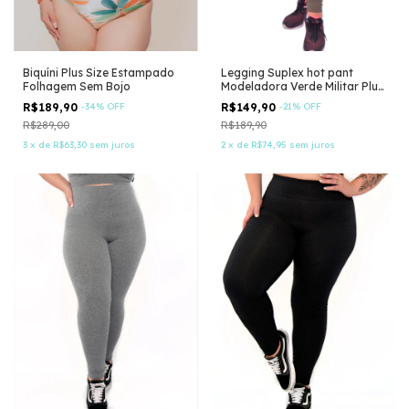
Biquíni Plus Size Estampado
Legging Suplex hot pant
Folhagem Sem Bojo
Modeladora Verde Militar Plus
Size
R$189,90
-
34
%
OFF
R$149,90
-
21
%
OFF
R$289,00
R$189,90
3
x
de
R$63,30
sem juros
2
x
de
R$74,95
sem juros