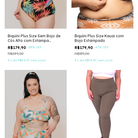
Biquíni Plus Size Sem Bojo de
Biquíni Plus Size Kauai com
Cós Alto com Estampa
Bojo Estampado
Folhagem
R$179,90
-
38
%
OFF
R$179,90
-
47
%
OFF
R$289,00
R$339,00
3
x
de
R$59,97
sem juros
3
x
de
R$59,97
sem juros