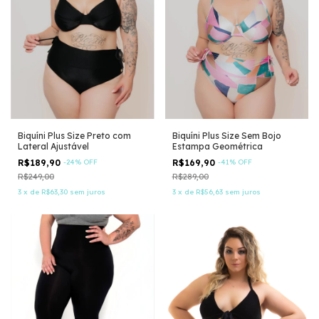
Biquíni Plus Size Preto com
Biquíni Plus Size Sem Bojo
Lateral Ajustável
Estampa Geométrica
R$189,90
-
24
%
OFF
R$169,90
-
41
%
OFF
R$249,00
R$289,00
3
x
de
R$63,30
sem juros
3
x
de
R$56,63
sem juros