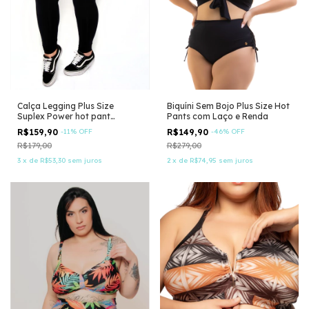
Calça Legging Plus Size
Biquíni Sem Bojo Plus Size Hot
Suplex Power hot pant
Pants com Laço e Renda
modeladora
R$159,90
-
11
%
OFF
R$149,90
-
46
%
OFF
R$179,00
R$279,00
3
x
de
R$53,30
sem juros
2
x
de
R$74,95
sem juros