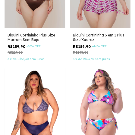
Biquíni Cortininha Plus Size
Biquíni Cortininha 3 em 1 Plus
Marrom Sem Bojo
Size Xadrez
R$159,90
-
30
%
OFF
R$159,90
-
46
%
OFF
R$229,00
R$298,00
3
x
de
R$53,30
sem juros
3
x
de
R$53,30
sem juros