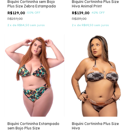
Biquíni Cortininha sem Bojo
Biquíni Cortininha Plus Size
Plus Size Zebra Estampada
Hiva Animal Print
R$129,00
-
50
%
OFF
R$139,00
-
42
%
OFF
R$259,00
R$239,00
2
x
de
R$64,50
sem juros
2
x
de
R$69,50
sem juros
Biquíni Cortininha Estampado
Biquíni Cortininha Plus Size
sem Bojo Plus Size
Hiva