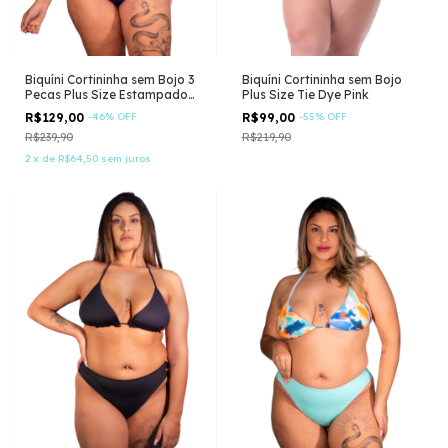
Biquíni Cortininha sem Bojo 3
Biquíni Cortininha sem Bojo
Pecas Plus Size Estampado
Plus Size Tie Dye Pink
Azul
R$129,00
-
46
%
OFF
R$99,00
-
55
%
OFF
R$239,90
R$219,90
2
x
de
R$64,50
sem juros