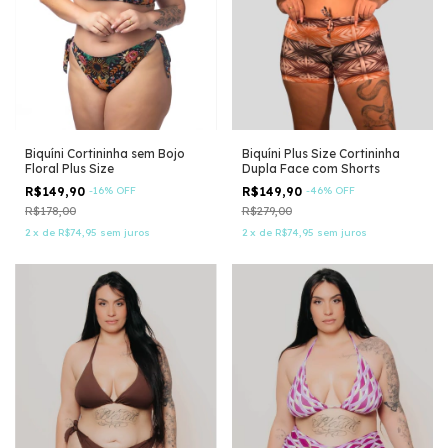
Biquíni Cortininha sem Bojo
Biquíni Plus Size Cortininha
Floral Plus Size
Dupla Face com Shorts
R$149,90
-
16
%
OFF
R$149,90
-
46
%
OFF
R$178,00
R$279,00
2
x
de
R$74,95
sem juros
2
x
de
R$74,95
sem juros