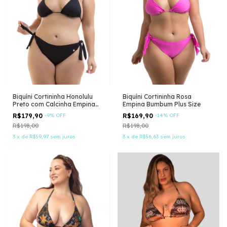
Biquíni Cortininha Honolulu
Biquíni Cortininha Rosa
Preto com Calcinha Empina
Empina Bumbum Plus Size
Bumbum
R$179,90
-
9
%
OFF
R$169,90
-
14
%
OFF
R$198,00
R$198,00
3
x
de
R$59,97
sem juros
3
x
de
R$56,63
sem juros