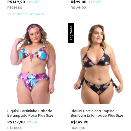
R$149,90
-
32
%
OFF
R$99,00
-
50
%
OFF
R$219,80
R$198,00
2
x
de
R$74,95
sem juros
Esgotado
Biquíni Cortininha Babado
Biquíni Cortininha Empina
Estampado Rosa Plus Size
Bumbum Estampado Plus Size
R$139,90
-
36
%
OFF
R$149,90
R$218,00
R$219,90