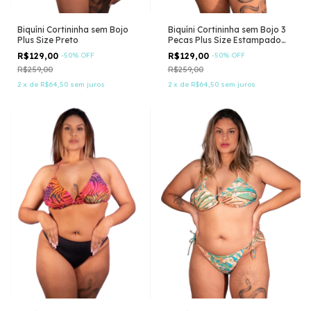
Biquíni Cortininha sem Bojo
Biquíni Cortininha sem Bojo 3
Plus Size Preto
Pecas Plus Size Estampado
Tie Dye
R$129,00
-
50
%
OFF
R$129,00
-
50
%
OFF
R$259,00
R$259,00
2
x
de
R$64,50
sem juros
2
x
de
R$64,50
sem juros