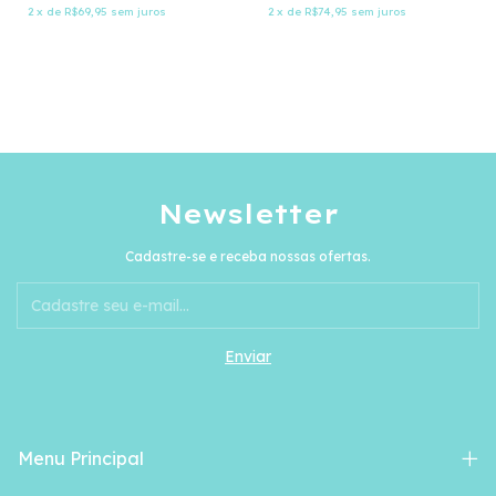
2
x
de
R$69,95
sem juros
2
x
de
R$74,95
sem juros
Newsletter
Cadastre-se e receba nossas ofertas.
Menu Principal