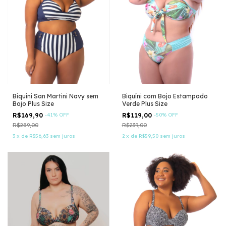
Biquíni San Martini Navy sem
Biquíni com Bojo Estampado
Bojo Plus Size
Verde Plus Size
R$169,90
-
41
%
OFF
R$119,00
-
50
%
OFF
R$289,00
R$239,00
3
x
de
R$56,63
sem juros
2
x
de
R$59,50
sem juros