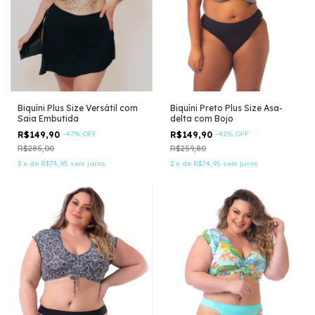
Biquíni Plus Size Versátil com
Biquíni Preto Plus Size Asa-
Saia Embutida
delta com Bojo
R$149,90
-
47
%
OFF
R$149,90
-
42
%
OFF
R$285,00
R$259,80
2
x
de
R$74,95
sem juros
2
x
de
R$74,95
sem juros