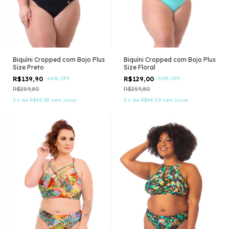
Biquíni Cropped com Bojo Plus
Biquíni Cropped com Bojo Plus
Size Preto
Size Floral
R$139,90
-
46
%
OFF
R$129,00
-
50
%
OFF
R$259,80
R$259,80
2
x
de
R$69,95
sem juros
2
x
de
R$64,50
sem juros