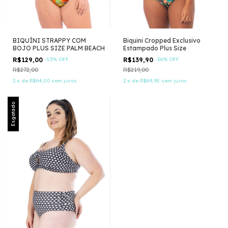
BIQUÍNI STRAPPY COM
Biquini Cropped Exclusivo
BOJO PLUS SIZE PALM BEACH
Estampado Plus Size
R$129,00
-
53
%
OFF
R$139,90
-
36
%
OFF
R$272,00
R$219,00
2
x
de
R$64,50
sem juros
2
x
de
R$69,95
sem juros
Esgotado