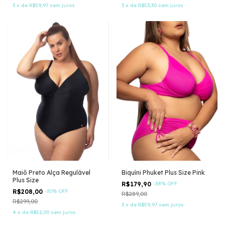
3
x
de
R$59,97
sem juros
3
x
de
R$53,30
sem juros
Maiô Preto Alça Regulável
Biquíni Phuket Plus Size Pink
Plus Size
R$179,90
-
38
%
OFF
R$208,00
-
30
%
OFF
R$289,00
R$299,00
3
x
de
R$59,97
sem juros
4
x
de
R$52,00
sem juros