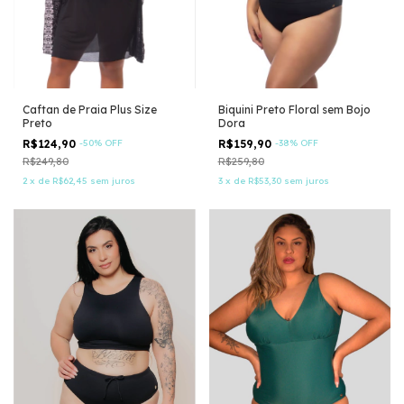
Caftan de Praia Plus Size
Biquini Preto Floral sem Bojo
Preto
Dora
R$124,90
-
50
%
OFF
R$159,90
-
38
%
OFF
R$249,80
R$259,80
2
x
de
R$62,45
sem juros
3
x
de
R$53,30
sem juros