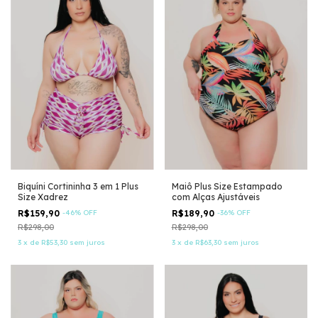
Biquíni Cortininha 3 em 1 Plus
Maiô Plus Size Estampado
Size Xadrez
com Alças Ajustáveis
R$159,90
-
46
%
OFF
R$189,90
-
36
%
OFF
R$298,00
R$298,00
3
x
de
R$53,30
sem juros
3
x
de
R$63,30
sem juros