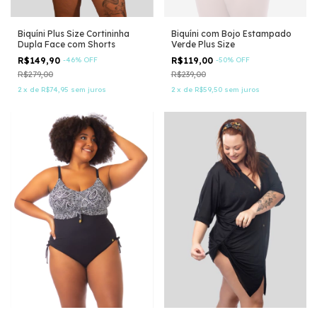
Biquíni Plus Size Cortininha
Biquíni com Bojo Estampado
Dupla Face com Shorts
Verde Plus Size
R$149,90
-
46
%
OFF
R$119,00
-
50
%
OFF
R$279,00
R$239,00
2
x
de
R$74,95
sem juros
2
x
de
R$59,50
sem juros