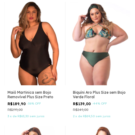
Maiô Martinica sem Bojo
Biquíni Aro Plus Size sem Bojo
Removível Plus Size Preto
Verde Floral
R$189,90
-
36
%
OFF
R$139,00
-
44
%
OFF
R$299,00
R$249,00
3
x
de
R$63,30
sem juros
2
x
de
R$69,50
sem juros