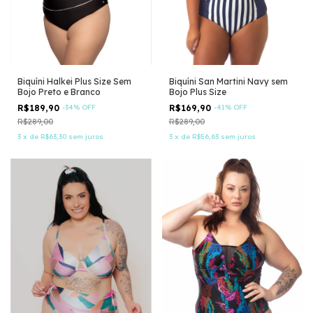
Biquíni Halkei Plus Size Sem
Biquíni San Martini Navy sem
Bojo Preto e Branco
Bojo Plus Size
R$189,90
-
34
%
OFF
R$169,90
-
41
%
OFF
R$289,00
R$289,00
3
x
de
R$63,30
sem juros
3
x
de
R$56,63
sem juros