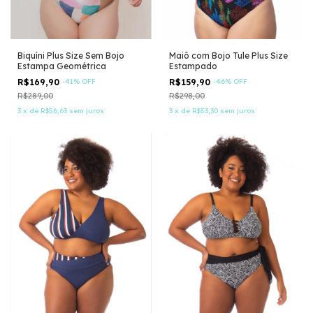
Biquíni Plus Size Sem Bojo
Maiô com Bojo Tule Plus Size
Estampa Geométrica
Estampado
R$169,90
-
41
%
OFF
R$159,90
-
46
%
OFF
R$289,00
R$298,00
3
x
de
R$56,63
sem juros
3
x
de
R$53,30
sem juros