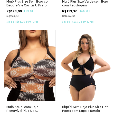
Maiô Plus Size Sem Bojo com
Maiô Plus Size Verde sem Bojo
Decote V e Costas U Preto
com Regulagem
R$198,00
-
14
%
OFF
R$159,90
-
46
%
OFF
R$229,00
R$296,00
3
x
de
R$66,00
sem juros
3
x
de
R$53,30
sem juros
Maiô Kauai com Bojo
Biquíni Sem Bojo Plus Size Hot
Removível Plus Size
Pants com Laço e Renda
Estampado