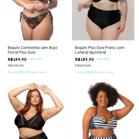
Biquíni Cortininha sem Bojo
Biquíni Plus Size Preto com
Floral Plus Size
Lateral Ajustável
R$149,90
-
16
%
OFF
R$189,90
-
24
%
OFF
R$178,00
R$249,00
2
x
de
R$74,95
sem juros
3
x
de
R$63,30
sem juros