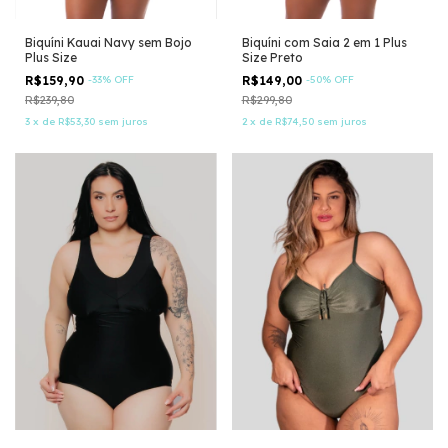
Biquíni Kauai Navy sem Bojo
Biquíni com Saia 2 em 1 Plus
Plus Size
Size Preto
R$159,90
-
33
%
OFF
R$149,00
-
50
%
OFF
R$239,80
R$299,80
3
x
de
R$53,30
sem juros
2
x
de
R$74,50
sem juros