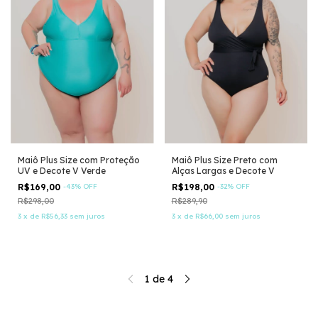
Maiô Plus Size com Proteção
Maiô Plus Size Preto com
UV e Decote V Verde
Alças Largas e Decote V
R$169,00
-
43
%
OFF
R$198,00
-
32
%
OFF
R$298,00
R$289,90
3
x
de
R$56,33
sem juros
3
x
de
R$66,00
sem juros
1
de
4