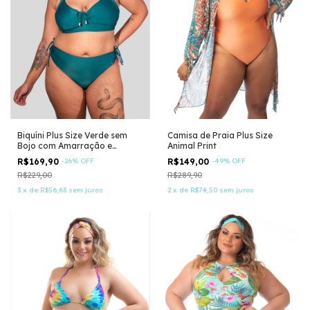
Biquíni Plus Size Verde sem
Camisa de Praia Plus Size
Bojo com Amarração e
Animal Print
Proteção UV
R$169,90
-
26
%
OFF
R$149,00
-
49
%
OFF
R$229,00
R$289,90
3
x
de
R$56,63
sem juros
2
x
de
R$74,50
sem juros