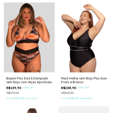
Biquíni Plus Size Estampado
Maiô Halkei sem Bojo Plus Size
sem Bojo com Alças Ajustáveis
Preto e Branco
R$159,90
-
43
%
OFF
R$208,90
-
34
%
OFF
R$279,00
R$318,00
3
x
de
R$53,30
sem juros
4
x
de
R$52,23
sem juros