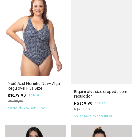
Maiô Azul Marinho Navy Alça
Regulável Plus Size
Biquini plus size cropede com
R$179,90
-
42
%
OFF
regulador
R$308,00
R$169,90
-
34
%
OFF
3
x
de
R$59,97
sem juros
R$259,00
3
x
de
R$56,63
sem juros