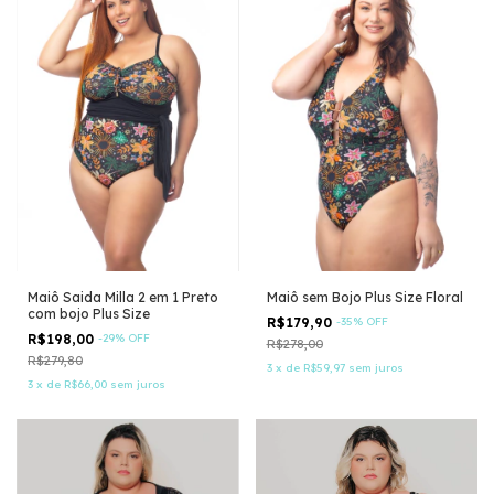
Maiô Saida Milla 2 em 1 Preto
Maiô sem Bojo Plus Size Floral
com bojo Plus Size
R$179,90
-
35
%
OFF
R$198,00
-
29
%
OFF
R$278,00
R$279,80
3
x
de
R$59,97
sem juros
3
x
de
R$66,00
sem juros