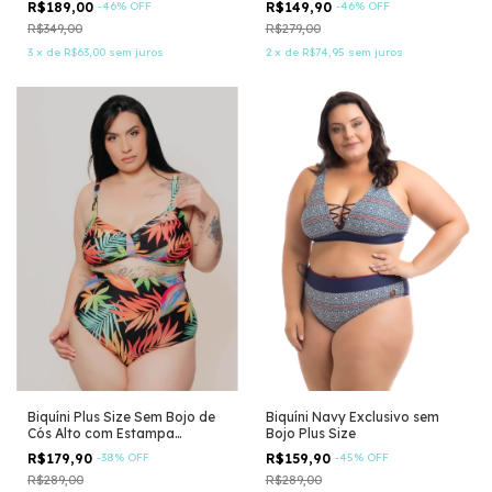
R$189,00
-
46
%
OFF
R$149,90
-
46
%
OFF
R$349,00
R$279,00
3
x
de
R$63,00
sem juros
2
x
de
R$74,95
sem juros
Biquíni Plus Size Sem Bojo de
Biquíni Navy Exclusivo sem
Cós Alto com Estampa
Bojo Plus Size
Folhagem
R$179,90
-
38
%
OFF
R$159,90
-
45
%
OFF
R$289,00
R$289,00