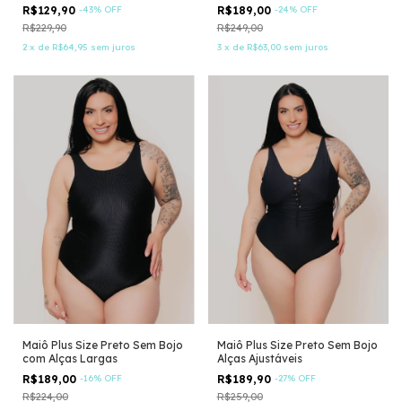
R$129,90
-
43
%
OFF
R$189,00
-
24
%
OFF
R$229,90
R$249,00
2
x
de
R$64,95
sem juros
3
x
de
R$63,00
sem juros
Maiô Plus Size Preto Sem Bojo
Maiô Plus Size Preto Sem Bojo
com Alças Largas
Alças Ajustáveis
R$189,00
-
16
%
OFF
R$189,90
-
27
%
OFF
R$224,00
R$259,00