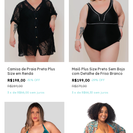
Camisa de Praia Preta Plus
Maiô Plus Size Preto Sem Bojo
Size em Renda
com Detalhe de Friso Branco
R$198,00
-
31
%
OFF
R$199,00
-
29
%
OFF
R$289,00
R$279,00
3
x
de
R$66,00
sem juros
3
x
de
R$66,33
sem juros