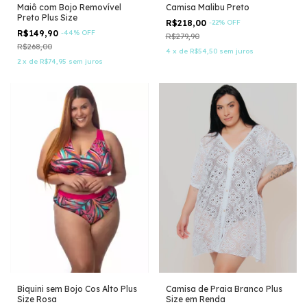
Maiô com Bojo Removível
Camisa Malibu Preto
Preto Plus Size
R$218,00
-
22
%
OFF
R$149,90
-
44
%
OFF
R$279,90
R$268,00
4
x
de
R$54,50
sem juros
2
x
de
R$74,95
sem juros
Biquini sem Bojo Cos Alto Plus
Camisa de Praia Branco Plus
Size Rosa
Size em Renda