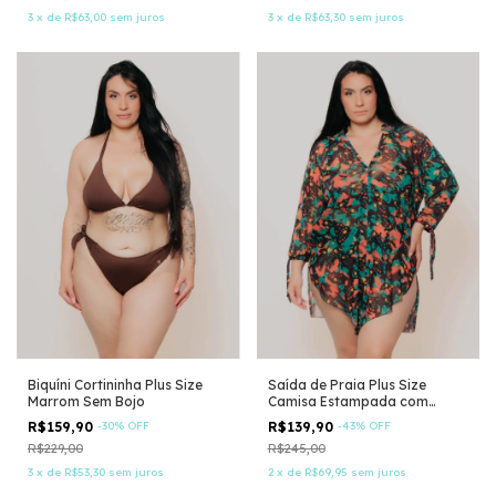
3
x
de
R$63,00
sem juros
3
x
de
R$63,30
sem juros
Biquíni Cortininha Plus Size
Saída de Praia Plus Size
Marrom Sem Bojo
Camisa Estampada com
Manga Regulável
R$159,90
-
30
%
OFF
R$139,90
-
43
%
OFF
R$229,00
R$245,00
3
x
de
R$53,30
sem juros
2
x
de
R$69,95
sem juros