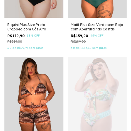
Biquíni Plus Size Preto
Maiô Plus Size Verde sem Bojo
Cropped com Cós Alto
com Abertura nas Costas
R$179,90
-
18
%
OFF
R$159,90
-
45
%
OFF
R$219,00
R$289,00
3
x
de
R$59,97
sem juros
3
x
de
R$53,30
sem juros