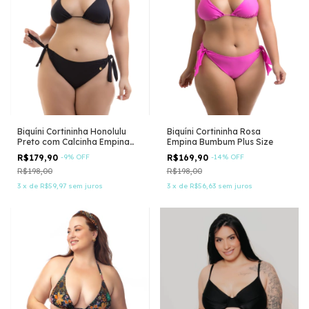
Biquíni Cortininha Honolulu
Biquíni Cortininha Rosa
Preto com Calcinha Empina
Empina Bumbum Plus Size
Bumbum
R$179,90
-
9
%
OFF
R$169,90
-
14
%
OFF
R$198,00
R$198,00
3
x
de
R$59,97
sem juros
3
x
de
R$56,63
sem juros