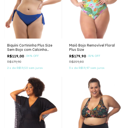
Biquíni Cortininha Plus Size
Maiô Bojo Removível Floral
Sem Bojo com Calcinha
Plus Size
Empina Bumbum
R$119,00
-
34
%
OFF
R$179,90
-
31
%
OFF
R$179,90
R$259,80
2
x
de
R$59,50
sem juros
3
x
de
R$59,97
sem juros