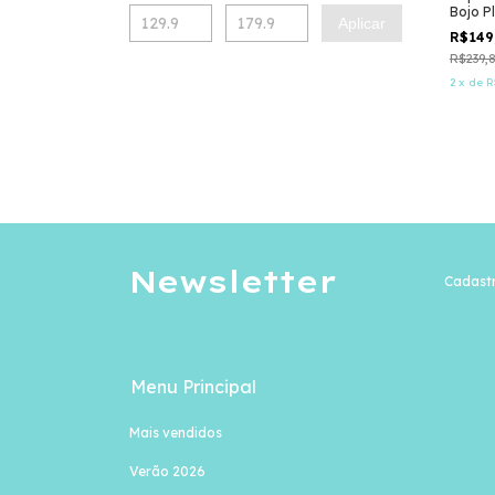
Bojo P
Aplicar
R$149
R$239,
2
x
de
R
Newsletter
Cadastr
Menu Principal
Mais vendidos
Verão 2026