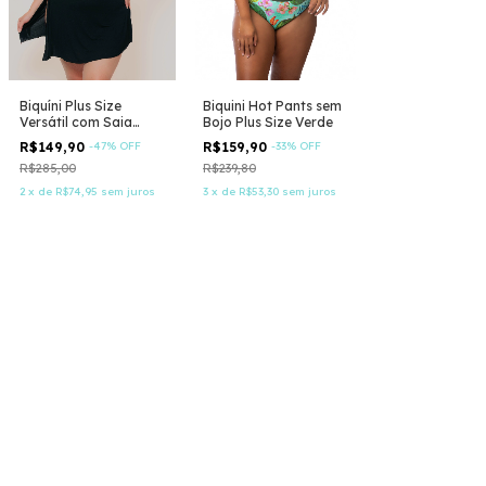
Biquíni Plus Size
Biquini Hot Pants sem
Versátil com Saia
Bojo Plus Size Verde
Embutida
R$149,90
-
47
%
OFF
R$159,90
-
33
%
OFF
R$285,00
R$239,80
2
x
de
R$74,95
sem juros
3
x
de
R$53,30
sem juros