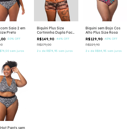
Biquini sem Bojo Cos
i com Saia 2 em
Biquíni Plus Size
Alto Plus Size Rosa
Size Preto
Cortininha Dupla Face
com Shorts
R$129,90
-
43
%
OFF
,00
-
50
%
OFF
R$149,90
-
46
%
OFF
R$229,90
80
R$279,00
2
x
de
R$64,95
sem juros
$74,50
sem juros
2
x
de
R$74,95
sem juros
i Hot Pants sem