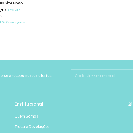
lus Size Preto
,90
-
37
%
OFF
80
$74,95
sem juros
e-se e receba nossas ofertas.
Institucional
Quem Somos
Troca e Devoluções