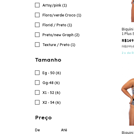
Artsy/pink (1)
Flora/verde Croco (1)
Florid / Preto (1)
Biquín
1 Plus 
Preto/new Graph (2)
R$149
Texture / Preto (1)
R$299,
2
x
de
R
Tamanho
Eg - 50 (6)
Gg-48 (6)
X1 - 52 (6)
X2 - 54 (6)
Preço
De
Até
Biquin