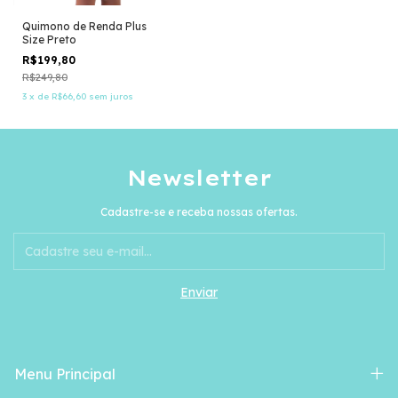
Quimono de Renda Plus
Size Preto
R$199,80
R$249,80
3
x
de
R$66,60
sem juros
Newsletter
Cadastre-se e receba nossas ofertas.
Menu Principal