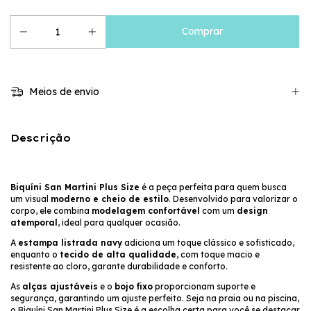
Meios de envio
Descrição
Biquíni San Martini Plus Size
é a peça perfeita para quem busca
um visual
moderno e cheio de estilo
. Desenvolvido para valorizar o
corpo, ele combina
modelagem confortável
com um
design
atemporal
, ideal para qualquer ocasião.
A
estampa listrada navy
adiciona um toque clássico e sofisticado,
enquanto o
tecido de alta qualidade
, com toque macio e
resistente ao cloro, garante durabilidade e conforto.
As
alças ajustáveis
e o
bojo fixo
proporcionam suporte e
segurança, garantindo um ajuste perfeito. Seja na praia ou na piscina,
o Biquíni San Martini Plus Size é a escolha certa para você se destacar