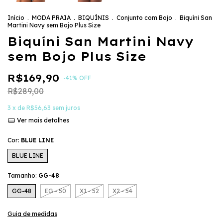
Início
.
MODA PRAIA
.
BIQUÍNIS
.
Conjunto com Bojo
.
Biquíni San
Martini Navy sem Bojo Plus Size
Biquíni San Martini Navy
sem Bojo Plus Size
R$169,90
-
41
%
OFF
R$289,00
3
x de
R$56,63
sem juros
Ver mais detalhes
Cor:
BLUE LINE
BLUE LINE
Tamanho:
GG-48
GG-48
EG - 50
X1 - 52
X2 - 54
Guia de medidas