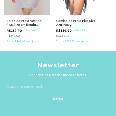
Saída de Praia Vestido
Camisa de Praia Plus Size
Plus Size em Renda
Azul Navy
Branca
R$139,90
-
44
%
OFF
R$159,90
-
45
%
OFF
R$249,00
R$289,90
2
x
de
R$69,95
sem juros
3
x
de
R$53,30
sem juros
Newsletter
Cadastre-se e receba nossas ofertas.