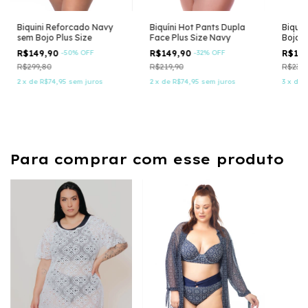
Biquini Reforcado Navy
Biquíni Hot Pants Dupla
Biquín
sem Bojo Plus Size
Face Plus Size Navy
Bojo P
R$149,90
-
50
%
OFF
R$149,90
-
32
%
OFF
R$15
R$299,80
R$219,90
R$239,
2
x
de
R$74,95
sem juros
2
x
de
R$74,95
sem juros
3
x
de
Para comprar com esse produto